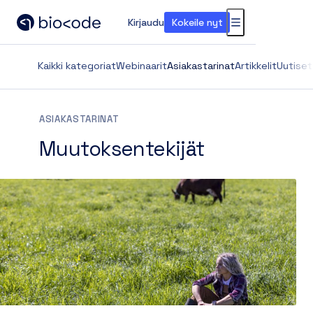
Kirjaudu
Kokeile nyt
Valikko
Kaikki kategoriat
Webinaarit
Asiakastarinat
Artikkelit
Uutiset
ASIAKASTARINAT
Muutoksentekijät