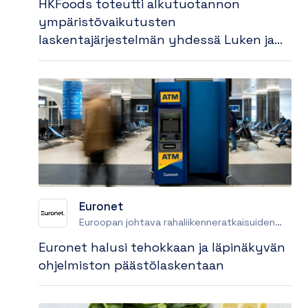
HKFoods toteutti alkutuotannon
ympäristövaikutusten
laskentajärjestelmän yhdessä Luken ja
Biocoden kanssa− ”Haluamme, että
vastuullisuusdata kulkee arvoketjussa
automatisoidusti”
Euronet
Euroopan johtava rahaliikenneratkaisuiden
tarjoaja
Euronet halusi tehokkaan ja läpinäkyvän
ohjelmiston päästölaskentaan