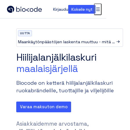
Kirjaudu
Kokeile nyt
Valikko
UUTTA
Maankäytönpäästöjen laskenta muuttuu - mitä yritysten tulee tietää?
Hiilijalanjälkilaskuri
maalaisjärjellä
Biocode on ketterä hiilijalanjälkilaskuri
ruokabrändeille
,
tuottajille
ja
viljelijöille
Varaa maksuton demo
Asiakkaidemme arvostama,