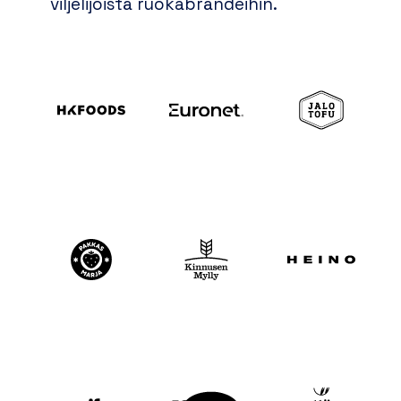
viljelijöistä ruokabrändeihin.