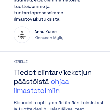
tuotteidemme ja
tuotantoprosessimme
ilmastovaikutuksista.
Annu Kuure
Kinnusen Mylly
KENELLE
Tiedot elintarvikeketjun
päästöistä
ohjaa
ilmastotoimiin
Biocodella opit ymmärtämään toimintasi
ja tuotteidesi hiilijalanjälkeä, teet