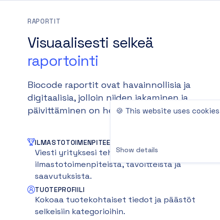
RAPORTIT
Visuaalisesti selkeä
raportointi
Biocode raportit ovat havainnollisia ja
digitaalisia, jolloin niiden jakaminen ja
päivittäminen on helppoa.
🍪 This website uses cookies
ILMASTOTOIMENPITEET
Show details
Viesti yrityksesi tehdyistä
ilmastotoimenpiteistä, tavoitteista ja
saavutuksista.
TUOTEPROFIILI
Kokoaa tuotekohtaiset tiedot ja päästöt
selkeisiin kategorioihin.