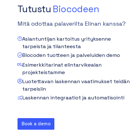
Tutustu
Biocodeen
Mitä odottaa palaverilta Elinan kanssa?
Asiantuntijan kartoitus yrityksenne
tarpeista ja tilanteesta
Biocoden tuotteen ja palveluiden demo
Esimerkkitarinat elintarvikealan
projekteistamme
Luotettavan laskennan vaatimukset teidän
tarpeisiin
Laskennan integraatiot ja automatisointi
Book a demo