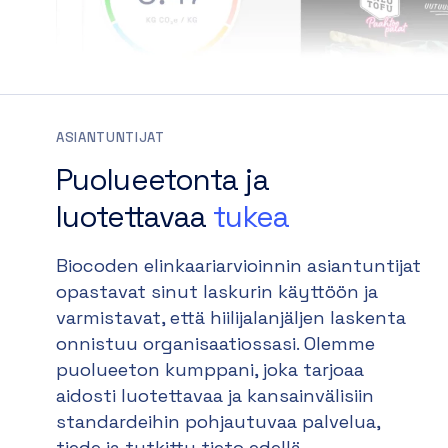
ASIANTUNTIJAT
Puolueetonta ja
luotettavaa
tukea
Biocoden elinkaariarvioinnin asiantuntijat
opastavat sinut laskurin käyttöön ja
varmistavat, että hiilijalanjäljen laskenta
onnistuu organisaatiossasi. Olemme
puolueeton kumppani, joka tarjoaa
aidosti luotettavaa ja kansainvälisiin
standardeihin pohjautuvaa palvelua,
tiede ja tutkittu tieto edellä.