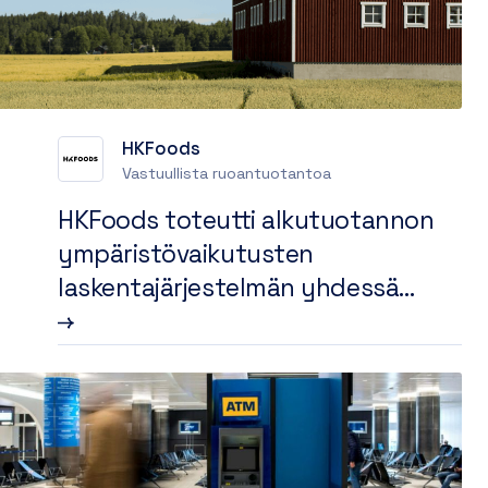
HKFoods
Vastuullista ruoantuotantoa
HKFoods toteutti alkutuotannon
ympäristövaikutusten
laskentajärjestelmän yhdessä
Luken ja Biocoden kanssa−
”Haluamme, että vastuullisuusdata
kulkee arvoketjussa
automatisoidusti”