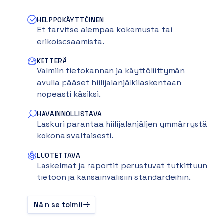
HELPPOKÄYTTÖINEN
Et tarvitse aiempaa kokemusta tai
erikoisosaamista.
KETTERÄ
Valmiin tietokannan ja käyttöliittymän
avulla pääset hiilijalanjälkilaskentaan
nopeasti käsiksi.
HAVAINNOLLISTAVA
Laskuri parantaa hiilijalanjäljen ymmärrystä
kokonaisvaltaisesti.
LUOTETTAVA
Laskelmat ja raportit perustuvat tutkittuun
tietoon ja kansainvälisiin standardeihin.
Näin se toimii