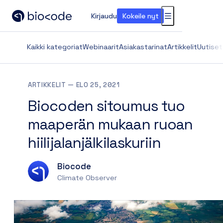
Kirjaudu
Kokeile nyt
Valikko
Kaikki kategoriat
Webinaarit
Asiakastarinat
Artikkelit
Uutiset
ARTIKKELIT
—
ELO 25, 2021
Biocoden sitoumus tuo
maaperän mukaan ruoan
hiilijalanjälkilaskuriin
Biocode
Climate Observer