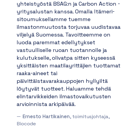
yhteistyöstä BSAG:n ja Carbon Action -
yritysalustan kanssa. Omalla Itämeri-
sitoumuksellamme tuemme
ilmastonmuutosta torjuvaa uudistavaa
viljelyä Suomessa. Tavoitteemme on
luoda paremmat edellytykset
vastuulliselle ruoan tuotannolle ja
kulutukselle, olivatpa sitten kyseessä
yksittäisten maatilayrittäjien tuottamat
raaka-aineet tai
päivittäistavarakauppojen hyllyiltä
löytyvät tuotteet. Haluamme tehdä
elintarvikkeiden ilmastovaikutusten
arvioinnista arkipäivää
.
Ernesto Hartikainen
, toimitusjohtaja,
Biocode