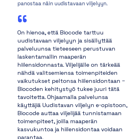
panostaa näin uudistavaan viljelyyn.
On hienoa, että Biocode tarttuu
uudistavaan viljelyyn ja sisällyttää
palveluunsa tieteeseen perustuvan
laskentamallin maaperän
hiilensidonnasta. Viljelijälle on tärkeää
nähdä valitsemiensa toimenpiteiden
vaikutukset peltonsa hiilensidontaan –
Biocoden kehitystyö tukee juuri tätä
tavoitetta. Ohjaamalla palvelunsa
käyttäjiä Uudistavan viljelyn e-opistoon,
Biocode auttaa viljelijää tunnistamaan
toimenpiteet, joilla maaperän
kasvukuntoa ja hiilensidontaa voidaan
parantaa
.