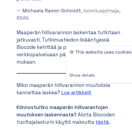
Michaela Ramm-Schmidt
, toimitusjohtaja,
BSAG
Maaperän hiilivarannon laskentaa tutkitaan
jatkuvasti. Tutkimustiedon lisääntyessä
Biocode kehittää ja parantaa
🍪 This website uses cookies
verkkopalveluaan päivitettyjen ohjeiden
mukaan.
Show details
Miksi maaperän hiilivarannon muutoksia
kannattaa laskea?
Lue artikkeli!
Kiinnostuitko maaperän hiilivarantojen
muutoksen laskennasta?
Aloita Biocoden
tuottajalaskurin käyttö maksutta
tästä
.